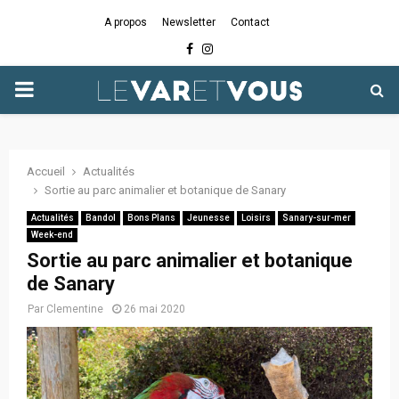
A propos
Newsletter
Contact
Facebook
Instagram
PRIMARY
MENU
Accueil
Actualités
Sortie au parc animalier et botanique de Sanary
Actualités
Bandol
Bons Plans
Jeunesse
Loisirs
Sanary-sur-mer
Week-end
Sortie au parc animalier et botanique
de Sanary
Par
Clementine
26 mai 2020