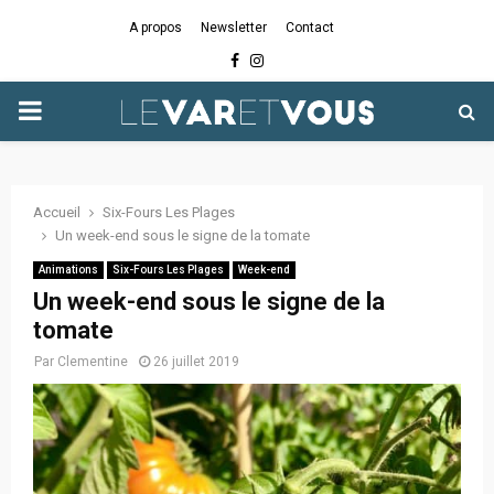
A propos
Newsletter
Contact
Facebook
Instagram
PRIMARY
MENU
Accueil
Six-Fours Les Plages
Un week-end sous le signe de la tomate
Animations
Six-Fours Les Plages
Week-end
Un week-end sous le signe de la
tomate
Par
Clementine
26 juillet 2019