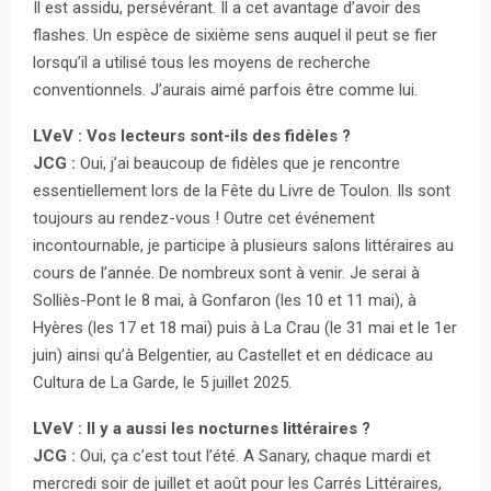
Il est assidu, persévérant. Il a cet avantage d’avoir des
flashes. Un espèce de sixième sens auquel il peut se fier
lorsqu’il a utilisé tous les moyens de recherche
conventionnels. J’aurais aimé parfois être comme lui.
LVeV : Vos lecteurs sont-ils des fidèles ?
JCG :
Oui, j’ai beaucoup de fidèles que je rencontre
essentiellement lors de la Fête du Livre de Toulon. Ils sont
toujours au rendez-vous ! Outre cet événement
incontournable, je participe à plusieurs salons littéraires au
cours de l’année. De nombreux sont à venir. Je serai à
Solliès-Pont le 8 mai, à Gonfaron (les 10 et 11 mai), à
Hyères (les 17 et 18 mai) puis à La Crau (le 31 mai et le 1er
juin) ainsi qu’à Belgentier, au Castellet et en dédicace au
Cultura de La Garde, le 5 juillet 2025.
LVeV : Il y a aussi les nocturnes littéraires ?
JCG :
Oui, ça c’est tout l’été. A Sanary, chaque mardi et
mercredi soir de juillet et août pour les Carrés Littéraires,