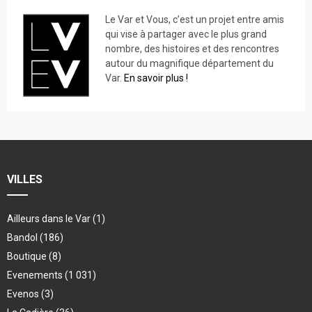
Le Var et Vous, c’est un projet entre amis
qui vise à partager avec le plus grand
nombre, des histoires et des rencontres
autour du magnifique département du
Var.
En savoir plus !
VILLES
Ailleurs dans le Var
(1)
Bandol
(186)
Boutique
(8)
Evenements
(1 031)
Evenos
(3)