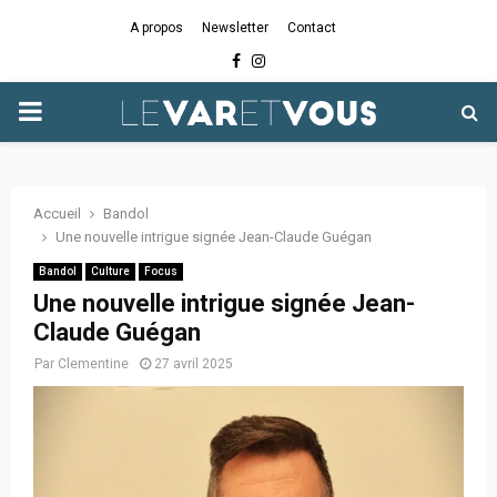
A propos
Newsletter
Contact
Facebook
Instagram
PRIMARY
MENU
Accueil
Bandol
Une nouvelle intrigue signée Jean-Claude Guégan
Bandol
Culture
Focus
Une nouvelle intrigue signée Jean-
Claude Guégan
Par
Clementine
27 avril 2025