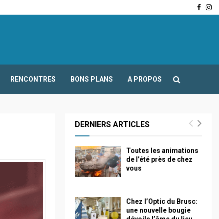
Face
In
-Fours : Frédéric Boccaletti s’adresse aux associations…
RENCONTRES
BONS PLANS
A PROPOS
DERNIERS ARTICLES
Toutes les animations
de l’été près de chez
vous
Chez l’Optic du Brusc:
une nouvelle bougie