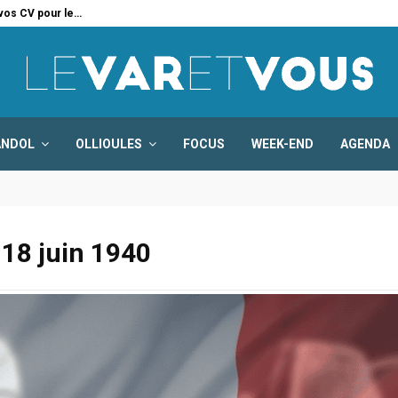
 vos CV pour le…
Six
ANDOL
OLLIOULES
FOCUS
WEEK-END
AGENDA
18 juin 1940