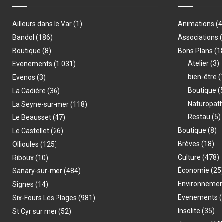
Ailleurs dans le Var
(1)
Animations
(
Bandol
(186)
Associations
Boutique
(8)
Bons Plans
(1
Atelier
(3)
Evenements
(1 031)
bien-être
(
Evenos
(3)
Boutique
(
La Cadière
(36)
Naturopat
La Seyne-sur-mer
(118)
Restau
(5)
Le Beausset
(47)
Boutique
(8)
Le Castellet
(26)
Brèves
(18)
Ollioules
(125)
Culture
(478)
Riboux
(10)
Économie
(25
Sanary-sur-mer
(484)
Environneme
Signes
(14)
Evenements
(
Six-Fours Les Plages
(981)
Insolite
(35)
St Cyr sur mer
(52)