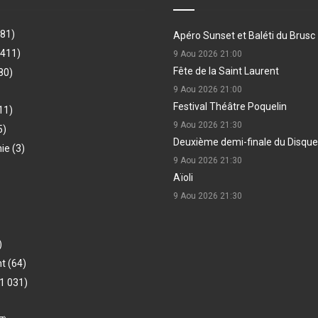
481)
Apéro Sunset et Baléti du Brusc
(411)
9 Aou 2026
21:00
Fête de la Saint Laurent
80)
9 Aou 2026
21:00
Festival Théâtre Poquelin
11)
9 Aou 2026
21:30
5)
Deuxième demi-finale du Disque
hie
(3)
9 Aou 2026
21:30
Aïoli
9 Aou 2026
21:30
)
nt
(64)
1 031)