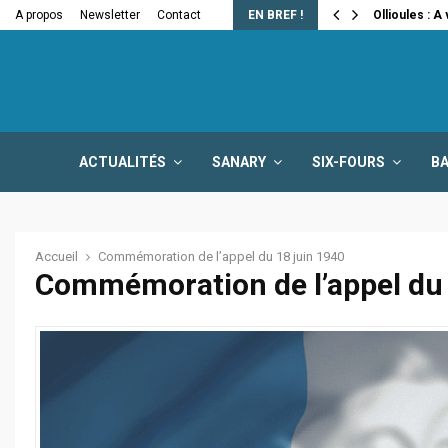
e la fermeture…
A propos
Newsletter
Contact
EN BREF !
Ollioules : A
ACTUALITÉS
SANARY
SIX-FOURS
B
Accueil
Commémoration de l’appel du 18 juin 1940
Commémoration de l’appel du 