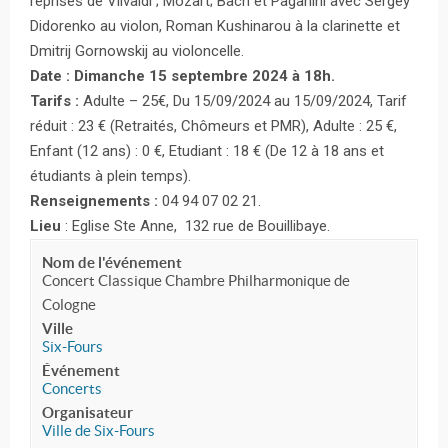
reprises de Vilvaldi ; Mozart; Bach et Paganini avec Sergey
Didorenko au violon, Roman Kushinarou à la clarinette et
Dmitrij Gornowskij au violoncelle.
Date : Dimanche 15 septembre 2024 à 18h.
Tarifs :
Adulte – 25€, Du 15/09/2024 au 15/09/2024, Tarif
réduit : 23 € (Retraités, Chômeurs et PMR), Adulte : 25 €,
Enfant (12 ans) : 0 €, Etudiant : 18 € (De 12 à 18 ans et
étudiants à plein temps).
Renseignements :
04 94 07 02 21.
Lieu
: Eglise Ste Anne, 132 rue de Bouillibaye.
Nom de l'événement
Concert Classique Chambre Philharmonique de
Cologne
Ville
Six-Fours
Événement
Concerts
Organisateur
Ville de Six-Fours