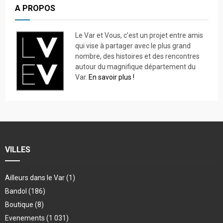
A PROPOS
Le Var et Vous, c’est un projet entre amis
qui vise à partager avec le plus grand
nombre, des histoires et des rencontres
autour du magnifique département du
Var.
En savoir plus !
VILLES
Ailleurs dans le Var
(1)
Bandol
(186)
Boutique
(8)
Evenements
(1 031)