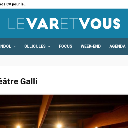
 vos CV pour le…
Six
ANDOL
OLLIOULES
FOCUS
WEEK-END
AGENDA
âtre Galli