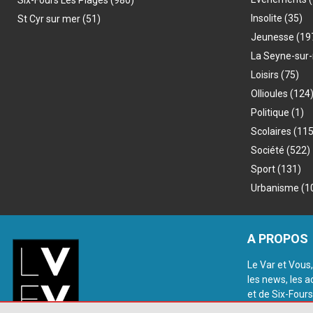
Insolite
(35)
St Cyr sur mer
(51)
Jeunesse
(19
La Seyne-sur
Loisirs
(75)
Ollioules
(124
Politique
(1)
Scolaires
(115
Société
(522)
Sport
(131)
Urbanisme
(1
A PROPOS
Le Var et Vous,
les news, les a
et de Six-Fours
@2018 - www.le