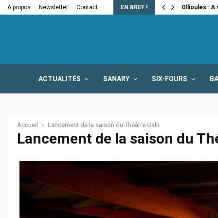
e la fermeture…
A propos
Newsletter
Contact
EN BREF !
Ollioules : A
ACTUALITÉS
SANARY
SIX-FOURS
B
Accueil
Lancement de la saison du Théâtre Galli
Lancement de la saison du Thé