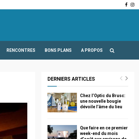
Face
In
-Fours : Frédéric Boccaletti s’adresse aux associations…
RENCONTRES
BONS PLANS
A PROPOS
DERNIERS ARTICLES
Chez l’Optic du Brusc:
une nouvelle bougie
dévoile l’âme du lieu
Que faire en ce premier
week-end du mois