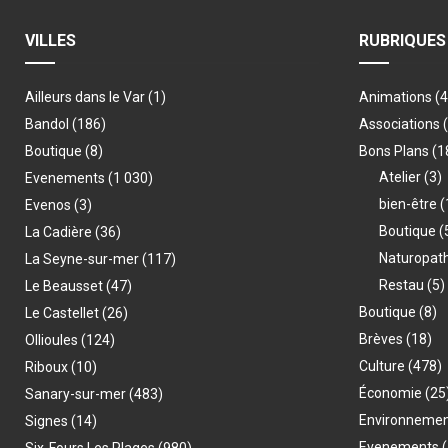
VILLES
RUBRIQUES
Ailleurs dans le Var
(1)
Animations
(
Bandol
(186)
Associations
Boutique
(8)
Bons Plans
(1
Atelier
(3)
Evenements
(1 030)
bien-être
(
Evenos
(3)
Boutique
(
La Cadière
(36)
Naturopat
La Seyne-sur-mer
(117)
Restau
(5)
Le Beausset
(47)
Boutique
(8)
Le Castellet
(26)
Brèves
(18)
Ollioules
(124)
Culture
(478)
Riboux
(10)
Économie
(25
Sanary-sur-mer
(483)
Environneme
Signes
(14)
Evenements
(
Six-Fours Les Plages
(980)