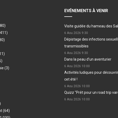
EVÉNEMENTS À VENIR
480)
Visite guidée du hameau des Sa
(411)
6 Aou 2026
9:30
Dépistage des infections sexue
80)
transmissibles
6 Aou 2026
9:30
11)
Dans la peau d’un aventurier
5)
6 Aou 2026
10:00
hie
(3)
Activités ludiques pour découvri
cet été !
6 Aou 2026
10:00
Quizz "Prêt pour un road trip var
6 Aou 2026
10:00
)
nt
(64)
1 030)