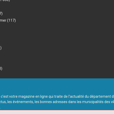
7)
-mer
(117)
)
)
0)
 c'est votre magazine en ligne qui traite de l'actualité du département 
ctus, les événements, les bonnes adresses dans les municipalités des vi
.
varetvous.com. Tous droits réservés.