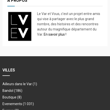
A PROPOS
Le Var et Vous, c’est un projet entre amis
qui vise à partager avec le plus grand
nombre, des histoires et des rencontres
autour du magnifique département du
Var.
En savoir plus !
VILLES
Ailleurs dans le Var
(1)
Bandol
(186)
Boutique
(8)
Evenements
(1 031)