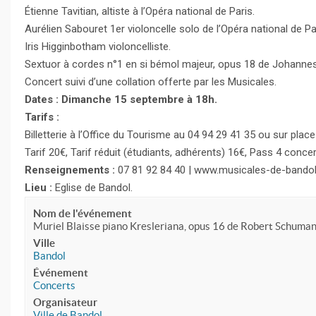
Étienne Tavitian, altiste à l’Opéra national de Paris.
Aurélien Sabouret 1er violoncelle solo de l’Opéra national de Pa
Iris Higginbotham violoncelliste.
Sextuor à cordes n°1 en si bémol majeur, opus 18 de Johanne
Concert suivi d’une collation offerte par les Musicales.
Dates : Dimanche 15 septembre à 18h.
Tarifs :
Billetterie à l’Office du Tourisme au 04 94 29 41 35 ou sur pl
Tarif 20€, Tarif réduit (étudiants, adhérents) 16€, Pass 4 concer
Renseignements :
07 81 92 84 40 | www.musicales-de-bandol
Lieu :
Eglise de Bandol.
Nom de l'événement
Muriel Blaisse piano Kresleriana, opus 16 de Robert Schuma
Ville
Bandol
Événement
Concerts
Organisateur
Ville de Bandol