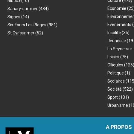
Culture
(478)
Riboux
(10)
Économie
(25
Sanary-sur-mer
(484)
Environneme
Signes
(14)
Evenements
(
Six-Fours Les Plages
(981)
Insolite
(35)
St Cyr sur mer
(52)
Jeunesse
(19
La Seyne-sur
Loisirs
(75)
Ollioules
(125
Politique
(1)
Scolaires
(115
Société
(522)
Sport
(131)
Urbanisme
(1
A PROPOS