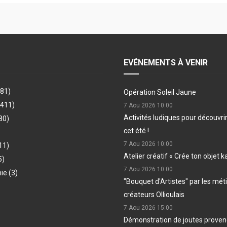
EVÉNEMENTS À VENIR
481)
Opération Soleil Jaune
(411)
7 Aou 2026
10:00
Activités ludiques pour découvri
80)
cet été !
7 Aou 2026
10:00
11)
Atelier créatif « Crée ton objet k
5)
7 Aou 2026
10:00
hie
(3)
"Bouquet d'Artistes" par les méti
créateurs Ollioulais
7 Aou 2026
15:00
Démonstration de joutes provenç