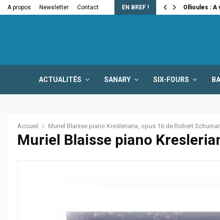
e la fermeture…
A propos
Newsletter
Contact
EN BREF !
Ollioules : A
ACTUALITÉS
SANARY
SIX-FOURS
B
Accueil
Muriel Blaisse piano Kresleriana, opus 16 de Robert Schuma
Muriel Blaisse piano Kresler