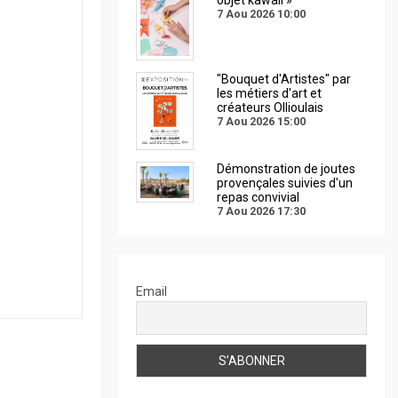
7 Aou 2026
10:00
"Bouquet d'Artistes" par
les métiers d'art et
créateurs Ollioulais
7 Aou 2026
15:00
Démonstration de joutes
provençales suivies d'un
repas convivial
7 Aou 2026
17:30
Email