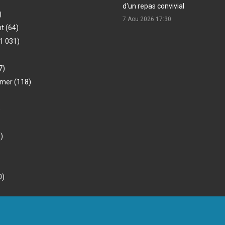
d'un repas convivial
)
7 Aou 2026
17:30
nt
(64)
1 031)
7)
-mer
(118)
)
)
0)