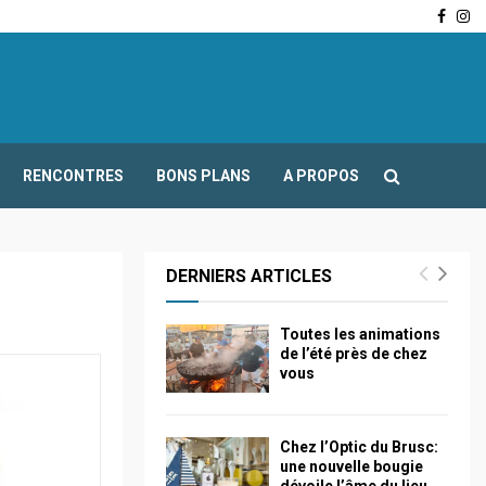
Face
In
-Fours : Frédéric Boccaletti s’adresse aux associations…
RENCONTRES
BONS PLANS
A PROPOS
DERNIERS ARTICLES
Toutes les animations
de l’été près de chez
vous
Chez l’Optic du Brusc:
une nouvelle bougie