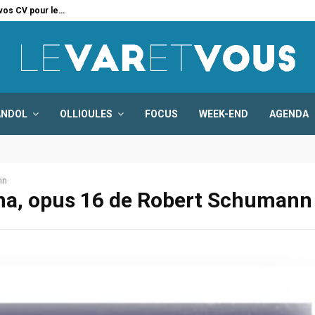
 vos CV pour le…
Six
ANDOL
OLLIOULES
FOCUS
WEEK-END
AGENDA
nn
iana, opus 16 de Robert Schumann