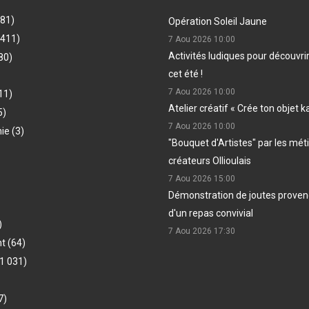
481)
Opération Soleil Jaune
(411)
7 Aou 2026
10:00
Activités ludiques pour découvri
80)
cet été !
7 Aou 2026
10:00
11)
Atelier créatif « Crée ton objet k
5)
7 Aou 2026
10:00
hie
(3)
"Bouquet d'Artistes" par les méti
créateurs Ollioulais
7 Aou 2026
15:00
Démonstration de joutes provenç
d'un repas convivial
)
7 Aou 2026
17:30
nt
(64)
1 031)
7)