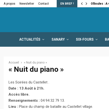
e la fermeture…
A propos
Newsletter
Contact
EN BREF !
Ollioules : A
ACTUALITÉS
SANARY
SIX-FOURS
B
Accueil
« Nuit du piano »
« Nuit du piano »
Les Soirées du Castellet .
Date : 13 Août à 21h.
Accès libre.
Renseignements :
04 94 32 79 13.
Lieu :
Place du champ de bataille au Castellet village.