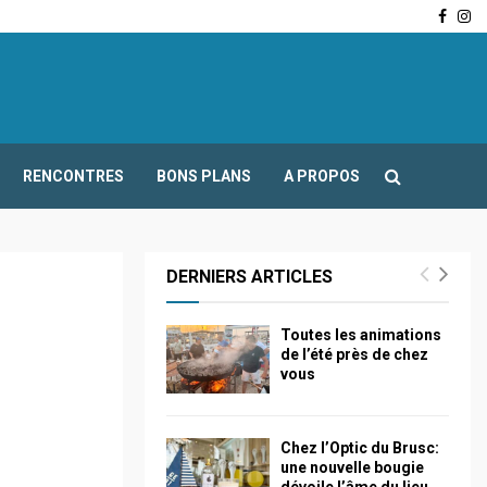
Face
In
-Fours : Frédéric Boccaletti s’adresse aux associations…
RENCONTRES
BONS PLANS
A PROPOS
DERNIERS ARTICLES
Toutes les animations
de l’été près de chez
vous
Chez l’Optic du Brusc:
une nouvelle bougie