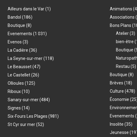
Ailleurs dans le Var
(1)
Animations
(
Bandol
(186)
Associations
Boutique
(8)
Bons Plans
(1
Atelier
(3)
Evenements
(1 031)
bien-être
(
Evenos
(3)
Boutique
(
La Cadière
(36)
Naturopat
La Seyne-sur-mer
(118)
Restau
(5)
Le Beausset
(47)
Boutique
(8)
Le Castellet
(26)
Brèves
(18)
Ollioules
(125)
Culture
(478)
Riboux
(10)
Économie
(25
Sanary-sur-mer
(484)
Environneme
Signes
(14)
Evenements
(
Six-Fours Les Plages
(981)
Insolite
(35)
St Cyr sur mer
(52)
Jeunesse
(19