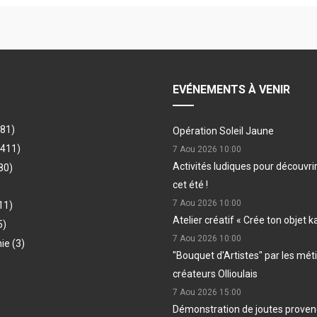
EVÉNEMENTS À VENIR
481)
Opération Soleil Jaune
(411)
7 Aou 2026
10:00
Activités ludiques pour découvri
80)
cet été !
7 Aou 2026
10:00
11)
Atelier créatif « Crée ton objet k
5)
7 Aou 2026
10:00
hie
(3)
"Bouquet d'Artistes" par les méti
créateurs Ollioulais
7 Aou 2026
15:00
Démonstration de joutes provenç