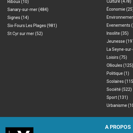
Culture
(478)
Riboux
(10)
Économie
(25
Sanary-sur-mer
(484)
Environneme
Signes
(14)
Evenements
(
Six-Fours Les Plages
(981)
Insolite
(35)
St Cyr sur mer
(52)
Jeunesse
(19
La Seyne-sur
Loisirs
(75)
Ollioules
(125
Politique
(1)
Scolaires
(115
Société
(522)
Sport
(131)
Urbanisme
(1
A PROPOS