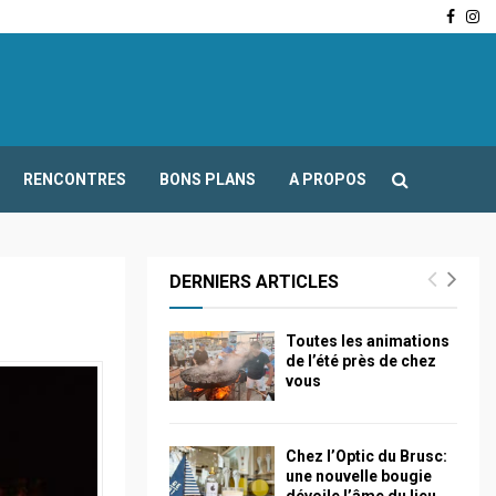
Face
In
-Fours : Frédéric Boccaletti s’adresse aux associations…
RENCONTRES
BONS PLANS
A PROPOS
DERNIERS ARTICLES
Toutes les animations
de l’été près de chez
vous
Chez l’Optic du Brusc:
une nouvelle bougie