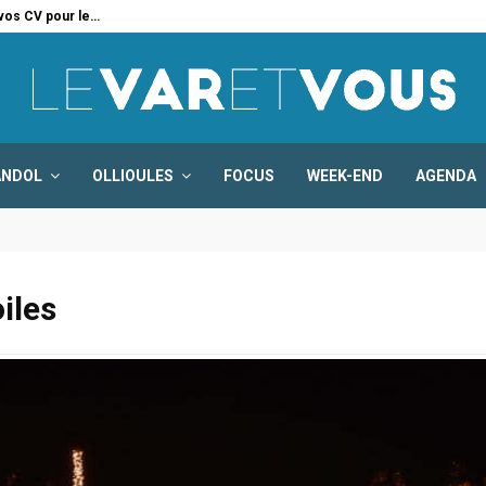
 vos CV pour le…
Six
ANDOL
OLLIOULES
FOCUS
WEEK-END
AGENDA
iles