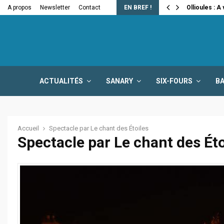
e la fermeture…
A propos
Newsletter
Contact
EN BREF !
Ollioules : A
ACTUALITÉS
SANARY
SIX-FOURS
B
Accueil
Spectacle par Le chant des Étoiles
Spectacle par Le chant des Éto