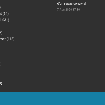
d'un repas convivial
)
7 Aou 2026
17:30
nt
(64)
1 031)
7)
-mer
(118)
)
)
0)