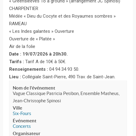
« Greensleeves To a ground » (arrangement JC Spinosi)
CHARPENTIER
Médée « Dieu du Cocyte et des Royaumes sombres »
RAMEAU
« Les Indes galantes » Ouverture
Ouverture de « Platée »
Air de la folie
Date : 19/07/2026 à 20h30.
Tarifs :
Tarif A de 10€ à 50€.
Renseignements :
04 94 34 93 50.
Lieu :
Collégiale Saint-Pierre, 490 Trav. de Saint-Jean.
Nom de l'événement
Vague Classique Patricia Petibon, Ensemble Matheus,
Jean-Christophe Spinosi
Ville
Six-Fours
Événement
Concerts
Organisateur