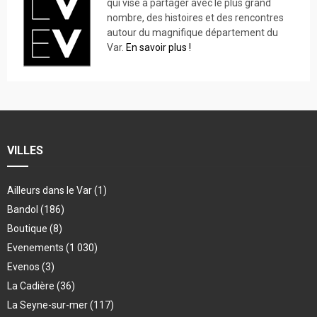
qui vise à partager avec le plus grand
nombre, des histoires et des rencontres
autour du magnifique département du
Var.
En savoir plus !
VILLES
Ailleurs dans le Var
(1)
Bandol
(186)
Boutique
(8)
Evenements
(1 030)
Evenos
(3)
La Cadière
(36)
La Seyne-sur-mer
(117)