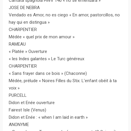
Cantata spagnola HWV 140 « no se emendarà »
JOSE DE NEBRA
Vendado es Amor, no es ciego « En amor, pastorcillos, no
hay qui en distingua »
CHARPENTIER
Médée « quel prix de mon amour »
RAMEAU
« Platée » Ouverture
« les Indes galantes » Le Turc généreux
CHARPENTIER
« Sans frayer dans ce bois » (Chaconne)
Médée, prélude « Noires Filles du Stix. L’enfant obéit à ta
voix »
PURCELL
Didon et Enée ouverture
Fairest Isle (Venus)
Didon et Enée : « when I am laid in earth »
ANONYME