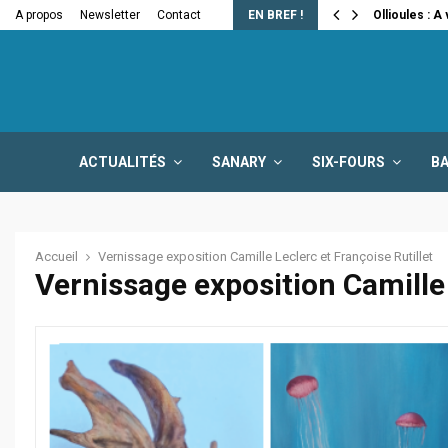
e la fermeture…
A propos
Newsletter
Contact
EN BREF !
Ollioules : A
ACTUALITÉS
SANARY
SIX-FOURS
B
Accueil
Vernissage exposition Camille Leclerc et Françoise Rutillet
Vernissage exposition Camille 