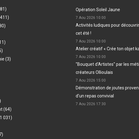
481)
Opération Soleil Jaune
(411)
7 Aou 2026
10:00
Activités ludiques pour découvri
80)
cet été !
7 Aou 2026
10:00
11)
Atelier créatif « Crée ton objet k
5)
7 Aou 2026
10:00
hie
(3)
"Bouquet d'Artistes" par les méti
créateurs Ollioulais
7 Aou 2026
15:00
Démonstration de joutes provenç
d'un repas convivial
)
7 Aou 2026
17:30
nt
(64)
1 031)
7)