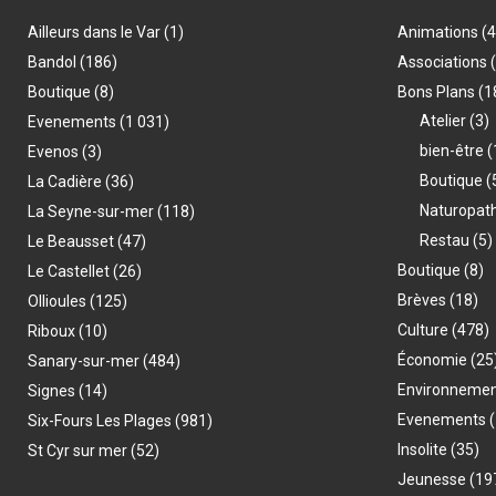
Ailleurs dans le Var
(1)
Animations
(
Bandol
(186)
Associations
Boutique
(8)
Bons Plans
(1
Atelier
(3)
Evenements
(1 031)
bien-être
(
Evenos
(3)
Boutique
(
La Cadière
(36)
Naturopat
La Seyne-sur-mer
(118)
Restau
(5)
Le Beausset
(47)
Boutique
(8)
Le Castellet
(26)
Brèves
(18)
Ollioules
(125)
Culture
(478)
Riboux
(10)
Économie
(25
Sanary-sur-mer
(484)
Environneme
Signes
(14)
Evenements
(
Six-Fours Les Plages
(981)
Insolite
(35)
St Cyr sur mer
(52)
Jeunesse
(19