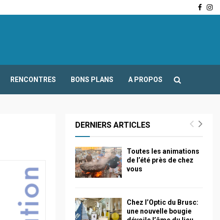
Face
In
-Fours : Frédéric Boccaletti s’adresse aux associations…
RENCONTRES
BONS PLANS
A PROPOS
DERNIERS ARTICLES
Toutes les animations
de l’été près de chez
vous
Chez l’Optic du Brusc:
une nouvelle bougie