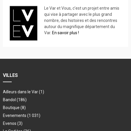
Le Var et Vous, c’est un projet entre amis
qui vise à partager avec le plus grand
nombre, des histoires et des rencontres
autour du magnifique département du
Var.
En savoir plus !
VILLES
Ailleurs dans le Var
(1)
Bandol
(186)
Boutique
(8)
Evenements
(1 031)
Evenos
(3)