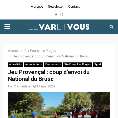
A propos
Newsletter
Contact
Facebook
Instagram
PRIMARY
MENU
Accueil
Six-Fours Les Plages
Jeu Provençal : coup d’envoi du National du Brusc
Actualités
Associations
Evenements
Six-Fours Les Plages
Sport
Jeu Provençal : coup d’envoi du
National du Brusc
Par
Clementine
11 mai 2024