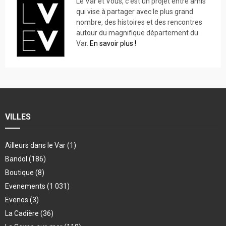
Le Var et Vous, c’est un projet entre amis
qui vise à partager avec le plus grand
nombre, des histoires et des rencontres
autour du magnifique département du
Var.
En savoir plus !
VILLES
Ailleurs dans le Var
(1)
Bandol
(186)
Boutique
(8)
Evenements
(1 031)
Evenos
(3)
La Cadière
(36)