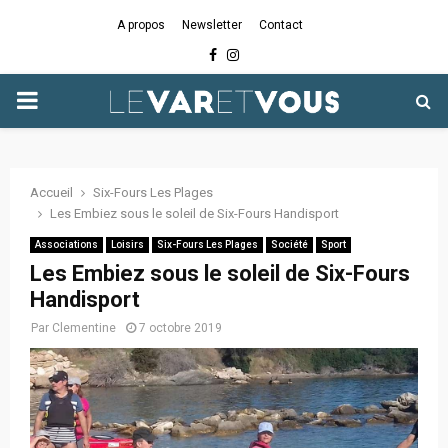
A propos
Newsletter
Contact
Facebook
Instagram
PRIMARY
MENU
Accueil
Six-Fours Les Plages
Les Embiez sous le soleil de Six-Fours Handisport
Associations
Loisirs
Six-Fours Les Plages
Société
Sport
Les Embiez sous le soleil de Six-Fours
Handisport
Par
Clementine
7 octobre 2019