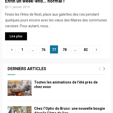
Enfin un week-end… normal !
11 janvier 2019
Finies les fêtes de Noël, place aux galettes des rois pendant
quelques jours encore avec les vœux des Maires des communes
varoises. Pour autant, nous...
Lire plus
Navigation
1
…
76
77
78
…
82
des
articles
DERNIERS ARTICLES
Toutes les animations de l’été près de
chez vous
Chez l’Optic du Brusc: une nouvelle bougie