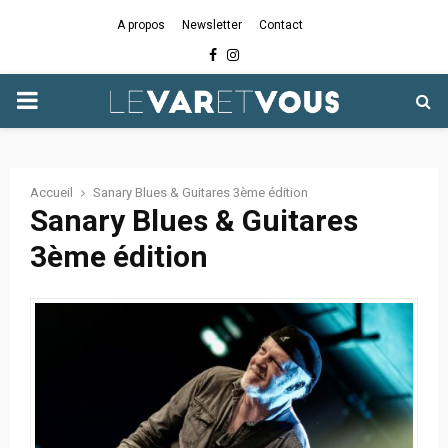
A propos
Newsletter
Contact
Facebook
Instagram
PRIMARY
MENU
Accueil
Sanary Blues & Guitares 3ème édition
Sanary Blues & Guitares
3ème édition