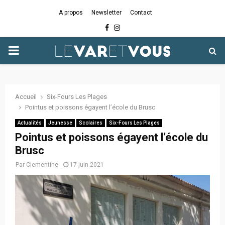
A propos
Newsletter
Contact
Facebook
Instagram
PRIMARY
MENU
Accueil
Six-Fours Les Plages
Pointus et poissons égayent l’école du Brusc
Actualités
Jeunesse
Scolaires
Six-Fours Les Plages
Pointus et poissons égayent l’école du
Brusc
Par
Clementine
17 juin 2021