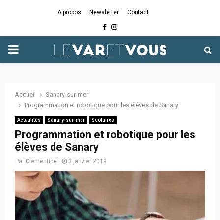
A propos
Newsletter
Contact
Facebook
Instagram
PRIMARY
MENU
Accueil
Sanary-sur-mer
Programmation et robotique pour les élèves de Sanary
Actualités
Sanary-sur-mer
Scolaires
Programmation et robotique pour les
élèves de Sanary
Par
Clementine
3 janvier 2019